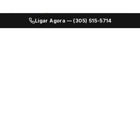
PRÉ-CONSTRUÇÃO
Ligar Agora — (305) 515-5714
NOVOS TOWNHOMES EM
MIAMI
Acesso Prioritário aos Próximos
Endereços Icônicos de Miami
A aquisição na pré-construção exige mais do que um
folder. Nossa equipe broker negocia seleção de andar,
prêmios de vista, acabamentos e estruturas de